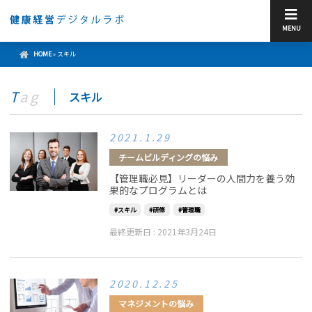
MENU
HOME
»
スキル
Tag
スキル
2021.1.29
チームビルディングの悩み
【管理職必見】リーダーの人間力を養う効
果的なプログラムとは
スキル
研修
管理職
最終更新日 :
2021年3月24日
2020.12.25
マネジメントの悩み