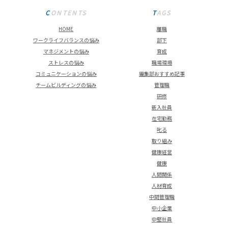
CONTENTS
TAGS
HOME
離職
ワークライフバランスの悩み
部下
マネジメントの悩み
育成
ストレスの悩み
職場環境
コミュニケーションの悩み
編集部おすすめ記事
チームビルディングの悩み
管理職
研修
新入社員
在宅勤務
叱る
取り組み
健康経営
健康
人間関係
人材育成
中間管理職
中小企業
中堅社員